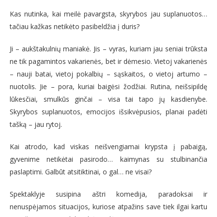
Kas nutinka, kai meilė pavargsta, skyrybos jau suplanuotos…
tačiau kažkas netikėto pasibeldžia į duris?
Ji – aukštakulnių maniakė. Jis – vyras, kuriam jau seniai trūksta
ne tik pagamintos vakarienės, bet ir dėmesio. Vietoj vakarienės
– nauji batai, vietoj pokalbių – sąskaitos, o vietoj artumo –
nuotolis. Jie – pora, kuriai baigėsi žodžiai. Rutina, neišsipildę
lūkesčiai, smulkūs ginčai – visa tai tapo jų kasdienybe.
Skyrybos suplanuotos, emocijos išsikvėpusios, planai padėti
tašką – jau rytoj.
Kai atrodo, kad viskas neišvengiamai krypsta į pabaigą,
gyvenime netikėtai pasirodo… kaimynas su stulbinančia
paslaptimi. Galbūt atsitiktinai, o gal… ne visai?
Spektaklyje susipina aštri komedija, paradoksai ir
nenuspėjamos situacijos, kuriose atpažins save tiek ilgai kartu