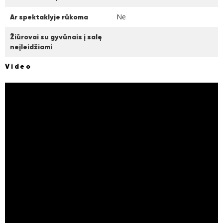
Ne
Ar spektaklyje rūkoma
Žiūrovai su gyvūnais į salę
neįleidžiami
Video