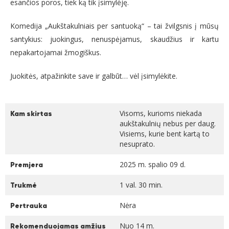
esančios poros, tiek ką tik įsimylėję.
Komedija „Aukštakulniais per santuoką“ – tai žvilgsnis į mūsų
santykius: juokingus, nenuspėjamus, skaudžius ir kartu
nepakartojamai žmogiškus.
Juokitės, atpažinkite save ir galbūt… vėl įsimylėkite.
Visoms, kurioms niekada
Kam skirtas
aukštakulnių nebus per daug.
Visiems, kurie bent kartą to
nesuprato.
2025 m. spalio 09 d.
Premjera
1 val. 30 min.
Trukmė
Nėra
Pertrauka
Nuo 14 m.
Rekomenduojamas amžius