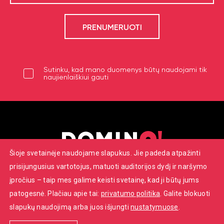
Sutinku, kad mano duomenys būtų naudojami tik
naujienlaiškiui gauti
Šioje svetainėje naudojame slapukus. Jie padeda atpažinti
prisijungusius vartotojus, matuoti auditorijos dydį ir naršymo
Savanorių pr. 7, Vilnius
įpročius – taip mes galime keisti svetainę, kad ji būtų jums
+370 652 22086
patogesnė. Plačiau apie tai:
privatumo politika
. Galite blokuoti
info@dominoteatras.lt
slapukų naudojimą arba juos išjungti
nustatymuose
.
© 2026 ‚‚Domino‘‘ teatras. Visos teisės saugomos.