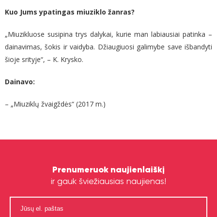
Kuo Jums ypatingas miuziklo žanras?
„Miuzikluose susipina trys dalykai, kurie man labiausiai patinka –
dainavimas, šokis ir vaidyba. Džiaugiuosi galimybe save išbandyti
šioje srityje“, – K. Krysko.
Dainavo:
– „Miuziklų žvaigždės“ (2017 m.)
Prenumeruok naujienlaiškį
ir gauk šviežiausias naujienas!