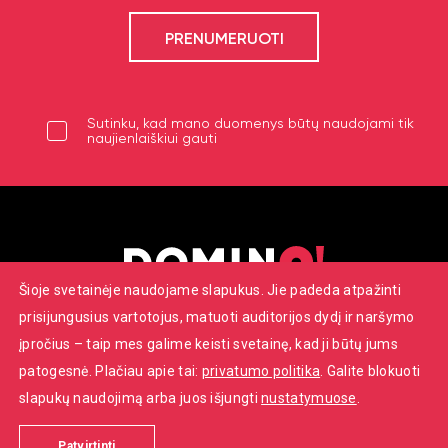
Sutinku, kad mano duomenys būtų naudojami tik
naujienlaiškiui gauti
Šioje svetainėje naudojame slapukus. Jie padeda atpažinti
prisijungusius vartotojus, matuoti auditorijos dydį ir naršymo
Savanorių pr. 7, Vilnius
įpročius – taip mes galime keisti svetainę, kad ji būtų jums
+370 652 22086
patogesnė. Plačiau apie tai:
privatumo politika
. Galite blokuoti
info@dominoteatras.lt
slapukų naudojimą arba juos išjungti
nustatymuose
.
© 2026 ‚‚Domino‘‘ teatras. Visos teisės saugomos.
Touched by
digitouch!
Patvirtinti