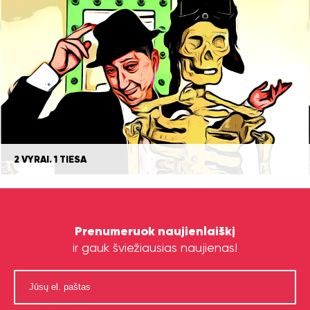
2 VYRAI. 1 TIESA
Prenumeruok naujienlaiškį
ir gauk šviežiausias naujienas!