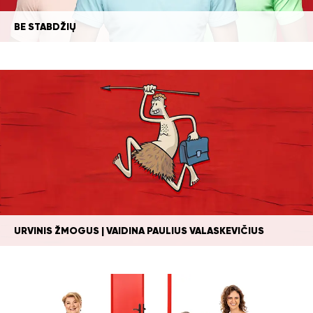
BE STABDŽIŲ
URVINIS ŽMOGUS | VAIDINA PAULIUS VALASKEVIČIUS