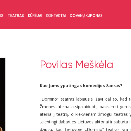
OS
TEATRAS
KŪRĖJAI
KONTAKTAI
DOVANŲ KUPONAS
Povilas Meškėla
Kuo Jums ypatingas komedijos žanras?
„Domino“ teatras labiausiai žavi dėl to, kad 
Žmonės ateina atsipalaiduoti, pasisemti geros 
ateina į teatrą, o kiekvienam žmogui teatras y
talentingi dabarties Lietuvos aktoriai ir suburt
džiugu, kad Lietuvoje „Domino“ teatras yra p