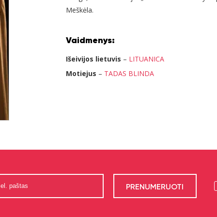
Meškėla.
Vaidmenys:
Išeivijos lietuvis
–
LITUANICA
Motiejus
–
TADAS BLINDA