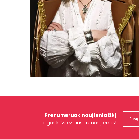
Prenumeruok naujienlaiškį
ir gauk šviežiausias naujienas!