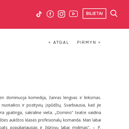
BILIETAI
< ATGAL
PIRMYN >
ten dominuoja komedija, žanras lengvas ir linksmas.
nuotaikos ir pozityvių įspūdžių. Svarbiausia, kad jie
ra ypatinga, sakralinė vieta. „Domino“ teatre vaidina
a išties aukštos klasės profesionalų komanda. Man labai
ats populiariausias ir žiūrovų labai mylimas“, – P.