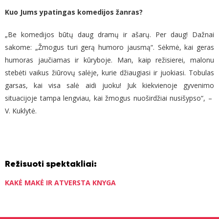
Kuo Jums ypatingas komedijos žanras?
„Be komedijos būtų daug dramų ir ašarų. Per daug! Dažnai
sakome: „Žmogus turi gerą humoro jausmą“. Sėkmė, kai geras
humoras jaučiamas ir kūryboje. Man, kaip režisierei, malonu
stebėti vaikus žiūrovų salėje, kurie džiaugiasi ir juokiasi. Tobulas
garsas, kai visa salė aidi juoku! Juk kiekvienoje gyvenimo
situacijoje tampa lengviau, kai žmogus nuoširdžiai nusišypso“,
–
V. Kuklytė.
Režisuoti spektakliai:
KAKĖ MAKĖ IR ATVERSTA KNYGA