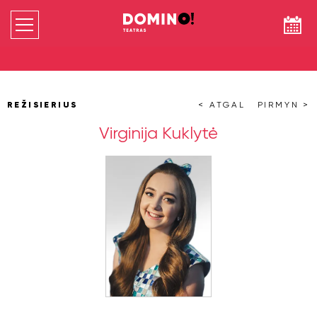
REŽISIERIUS
< ATGAL
PIRMYN >
Virginija Kuklytė