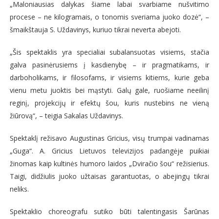
„Maloniausias dalykas šiame labai svarbiame nušvitimo
procese – ne kilogramais, o tonomis sveriama juoko dozė“, –
šmaikštauja S. Uždavinys, kuriuo tikrai neverta abejoti.
„Šis spektaklis yra specialiai subalansuotas visiems, stačia
galva pasinėrusiems į kasdienybę – ir pragmatikams, ir
darboholikams, ir filosofams, ir visiems kitiems, kurie geba
vienu metu juoktis bei mąstyti. Galų gale, ruošiame neeilinį
reginį, projekcijų ir efektų šou, kuris nustebins ne vieną
žiūrovą“, – teigia Sakalas Uždavinys.
Spektaklį režisavo Augustinas Gricius, visų trumpai vadinamas
„Guga“. A. Gricius Lietuvos televizijos padangėje puikiai
žinomas kaip kultinės humoro laidos „Dviračio šou“ režisierius.
Taigi, didžiulis juoko užtaisas garantuotas, o abejingų tikrai
neliks.
Spektaklio choreografu sutiko būti talentingasis Šarūnas