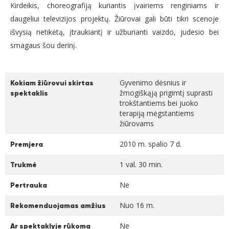
Kirdeikis, choreografiją kuriantis įvairiems renginiams ir
daugeliui televizijos projektų. Žiūrovai gali būti tikri scenoje
išvysią netikėtą, įtraukiantį ir užburianti vaizdo, judesio bei
smagaus šou derinį.
Gyvenimo dėsnius ir
Kokiam žiūrovui skirtas
žmogiškąją prigimtį suprasti
spektaklis
trokštantiems bei juoko
terapiją mėgstantiems
žiūrovams
2010 m. spalio 7 d.
Premjera
1 val. 30 min.
Trukmė
Ne
Pertrauka
Nuo 16 m.
Rekomenduojamas amžius
Ne
Ar spektaklyje rūkoma