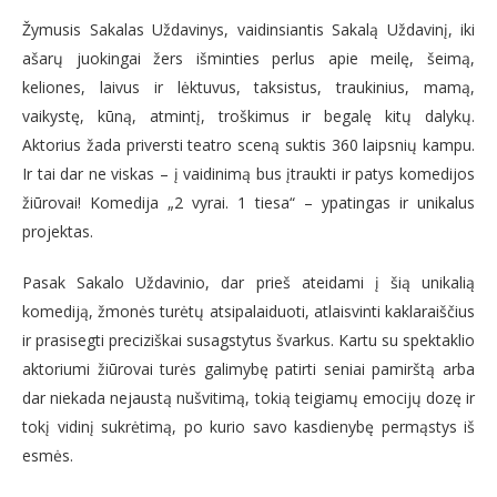
Žymusis Sakalas Uždavinys, vaidinsiantis Sakalą Uždavinį, iki
ašarų juokingai žers išminties perlus apie meilę, šeimą,
keliones, laivus ir lėktuvus, taksistus, traukinius, mamą,
vaikystę, kūną, atmintį, troškimus ir begalę kitų dalykų.
Aktorius žada priversti teatro sceną suktis 360 laipsnių kampu.
Ir tai dar ne viskas – į vaidinimą bus įtraukti ir patys komedijos
žiūrovai! Komedija „2 vyrai. 1 tiesa“ – ypatingas ir unikalus
projektas.
Pasak Sakalo Uždavinio, dar prieš ateidami į šią unikalią
komediją, žmonės turėtų atsipalaiduoti, atlaisvinti kaklaraiščius
ir prasisegti preciziškai susagstytus švarkus. Kartu su spektaklio
aktoriumi žiūrovai turės galimybę patirti seniai pamirštą arba
dar niekada nejaustą nušvitimą, tokią teigiamų emocijų dozę ir
tokį vidinį sukrėtimą, po kurio savo kasdienybę permąstys iš
esmės.