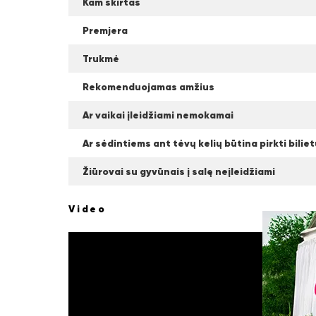
Kam skirtas
Premjera
Trukmė
Rekomenduojamas amžius
Ar vaikai įleidžiami nemokamai
Ar sėdintiems ant tėvų kelių būtina pirkti bilie
Žiūrovai su gyvūnais į salę neįleidžiami
Video