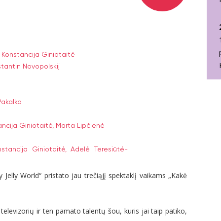
 Konstancija Giniotaitė
tantin Novopolskij
Pakalka
ncija Giniotaitė,
Marta Lipčienė
stancija Giniotaitė,
Adelė Teresiūtė-
elly World“ pristato jau trečiąjį spektaklį vaikams „Kakė
elevizorių ir ten pamato talentų šou, kuris jai taip patiko,