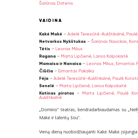
Šarūnas Datenis
VAIDINA
Kakė Makė
–
Adelė Teresiūtė-Aukštikalnė,
Paulė
Netvarkos Nykštukas
–
Šarūnas Navickas,
Kons
Tėtis
–
Leonas Milius
Ragana
–
Marta Lipčienė,
Larisa Kalpokaitė
Mamaisa ir Nanaisa
–
Leonas Milius,
Eimantas 
Čiūčia
–
Eimantas Pakalka
Fėja
–
Adelė Teresiūtė-Aukštikalnė,
Paulė Konsta
Senelė
–
Marta Lipčienė,
Larisa Kalpokaitė
Katinas piratas
–
Marta Lipčienė,
Paulė Kon
Aukštikalnė
„Domino“ teatras, bendradarbiaudamas su „Nelly J
Makė ir talentų šou“.
Vieną dieną nuobodžiaujanti Kakė Makė įsijungia t