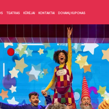
OS
TEATRAS
KŪRĖJAI
KONTAKTAI
DOVANŲ KUPONAS