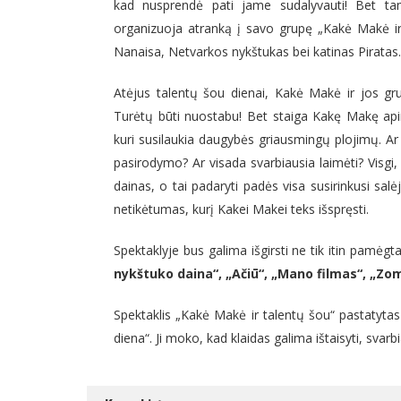
kad nusprendė pati jame sudalyvauti! Bet tam
organizuoja atranką į savo grupę „Kakė Makė ir
Nanaisa, Netvarkos nykštukas bei katinas Piratas.
Atėjus talentų šou dienai, Kakė Makė ir jos grup
Turėtų būti nuostabu! Bet staiga Kakę Makę ap
kuri susilaukia daugybės griausmingų plojimų. Ar 
pasirodymo? Ar visada svarbiausia laimėti? Visgi,
dainas, o tai padaryti padės visa susirinkusi salė
netikėtumas, kurį Kakei Makei teks išspręsti.
Spektaklyje bus galima išgirsti ne tik itin pamė
nykštuko daina“, „Ačiū“, „Mano filmas“, „Zom
Spektaklis „Kakė Makė ir talentų šou“ pastatyta
diena“. Ji moko, kad klaidas galima ištaisyti, svarb