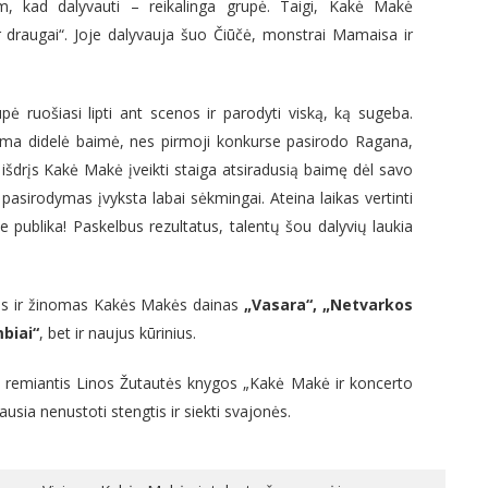
, kad dalyvauti – reikalinga grupė. Taigi, Kakė Makė
 draugai“. Joje dalyvauja šuo Čiūčė, monstrai Mamaisa ir
ė ruošiasi lipti ant scenos ir parodyti viską, ką sugeba.
ima didelė baimė, nes pirmoji konkurse pasirodo Ragana,
išdrįs Kakė Makė įveikti staiga atsiradusią baimę dėl savo
 pasirodymas įvyksta labai sėkmingai. Ateina laikas vertinti
je publika! Paskelbus rezultatus, talentų šou dalyvių laukia
gtas ir žinomas Kakės Makės dainas
„Vasara“, „Netvarkos
biai“
, bet ir naujus kūrinius.
s remiantis Linos Žutautės knygos „Kakė Makė ir koncerto
iausia nenustoti stengtis ir siekti svajonės.