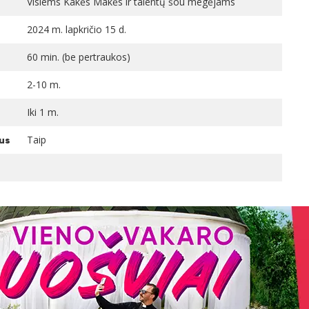
Visiems Kakės Makės ir talentų šou megėjams
2024 m. lapkričio 15 d.
60 min. (be pertraukos)
2-10 m.
Iki 1 m.
Taip
tus