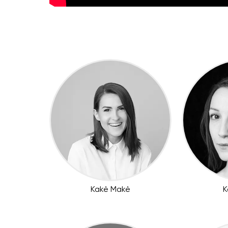
Kakė Makė
K