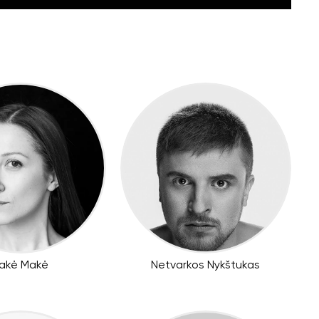
akė Makė
Netvarkos Nykštukas