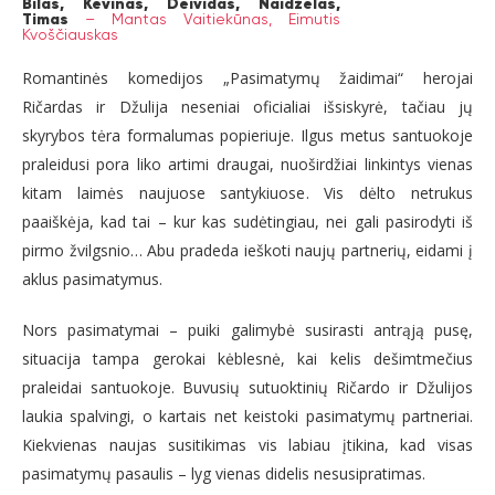
Bilas, Kevinas, Deividas, Naidželas,
Timas
–
Mantas Vaitiekūnas,
Eimutis
Kvoščiauskas
Romantinės komedijos „Pasimatymų žaidimai“ herojai
Ričardas ir Džulija neseniai oficialiai išsiskyrė, tačiau jų
skyrybos tėra formalumas popieriuje. Ilgus metus santuokoje
praleidusi pora liko artimi draugai, nuoširdžiai linkintys vienas
kitam laimės naujuose santykiuose. Vis dėlto netrukus
paaiškėja, kad tai – kur kas sudėtingiau, nei gali pasirodyti iš
pirmo žvilgsnio… Abu pradeda ieškoti naujų partnerių, eidami į
aklus pasimatymus.
Nors pasimatymai – puiki galimybė susirasti antrąją pusę,
situacija tampa gerokai kėblesnė, kai kelis dešimtmečius
praleidai santuokoje. Buvusių sutuoktinių Ričardo ir Džulijos
laukia spalvingi, o kartais net keistoki pasimatymų partneriai.
Kiekvienas naujas susitikimas vis labiau įtikina, kad visas
pasimatymų pasaulis – lyg vienas didelis nesusipratimas.