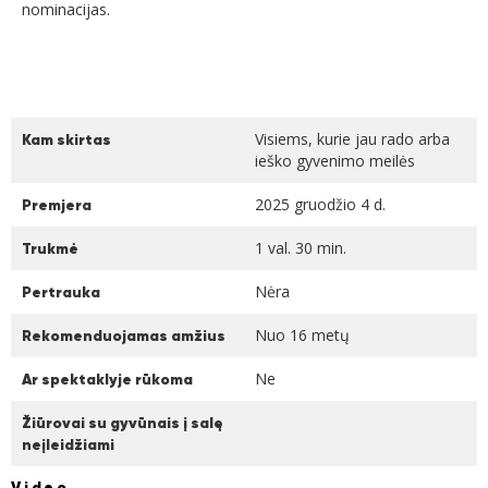
nominacijas.
Visiems, kurie jau rado arba
Kam skirtas
ieško gyvenimo meilės
2025 gruodžio 4 d.
Premjera
1 val. 30 min.
Trukmė
Nėra
Pertrauka
Nuo 16 metų
Rekomenduojamas amžius
Ne
Ar spektaklyje rūkoma
Žiūrovai su gyvūnais į salę
neįleidžiami
Video