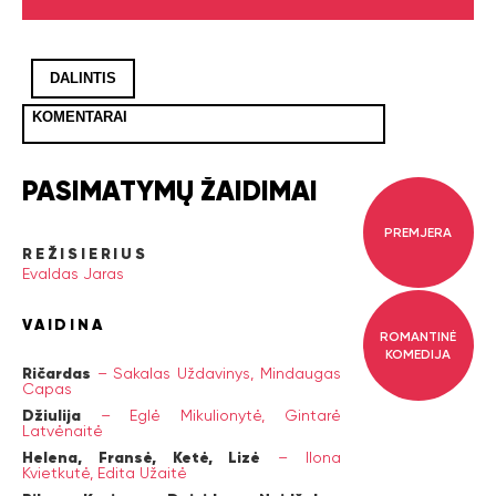
DALINTIS
KOMENTARAI
PASIMATYMŲ ŽAIDIMAI
PREMJERA
REŽISIERIUS
Evaldas Jaras
VAIDINA
ROMANTINĖ
KOMEDIJA
Ričardas
–
Sakalas Uždavinys,
Mindaugas
Capas
Džiulija
–
Eglė Mikulionytė,
Gintarė
Latvėnaitė
Helena, Fransė, Ketė, Lizė
–
Ilona
Kvietkutė,
Edita Užaitė