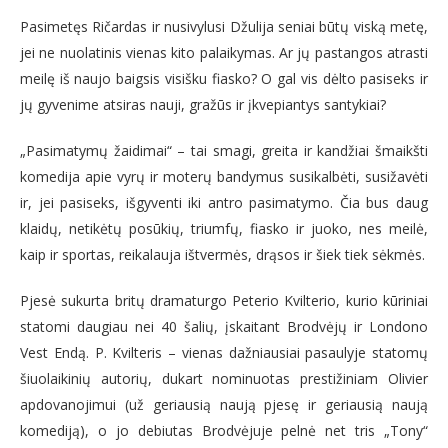
Pasimetęs Ričardas ir nusivylusi Džulija seniai būtų viską metę,
jei ne nuolatinis vienas kito palaikymas. Ar jų pastangos atrasti
meilę iš naujo baigsis visišku fiasko? O gal vis dėlto pasiseks ir
jų gyvenime atsiras nauji, gražūs ir įkvepiantys santykiai?
„Pasimatymų žaidimai“ – tai smagi, greita ir kandžiai šmaikšti
komedija apie vyrų ir moterų bandymus susikalbėti, susižavėti
ir, jei pasiseks, išgyventi iki antro pasimatymo. Čia bus daug
klaidų, netikėtų posūkių, triumfų, fiasko ir juoko, nes meilė,
kaip ir sportas, reikalauja ištvermės, drąsos ir šiek tiek sėkmės.
Pjesė sukurta britų dramaturgo Peterio Kvilterio, kurio kūriniai
statomi daugiau nei 40 šalių, įskaitant Brodvėjų ir Londono
Vest Endą. P. Kvilteris – vienas dažniausiai pasaulyje statomų
šiuolaikinių autorių, dukart nominuotas prestižiniam Olivier
apdovanojimui (už geriausią naują pjesę ir geriausią naują
komediją), o jo debiutas Brodvėjuje pelnė net tris „Tony“