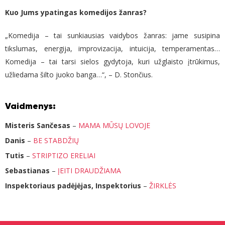
Kuo Jums ypatingas komedijos žanras?
„Komedija – tai sunkiausias vaidybos žanras: jame susipina
tikslumas, energija, improvizacija, intuicija, temperamentas…
Komedija – tai tarsi sielos gydytoja, kuri užglaisto įtrūkimus,
užliedama šilto juoko banga…“, – D. Stončius.
Vaidmenys:
Misteris Sančesas
–
MAMA MŪSŲ LOVOJE
Danis
–
BE STABDŽIŲ
Tutis
–
STRIPTIZO ERELIAI
Sebastianas
–
ĮEITI DRAUDŽIAMA
Inspektoriaus padėjėjas, Inspektorius
–
ŽIRKLĖS