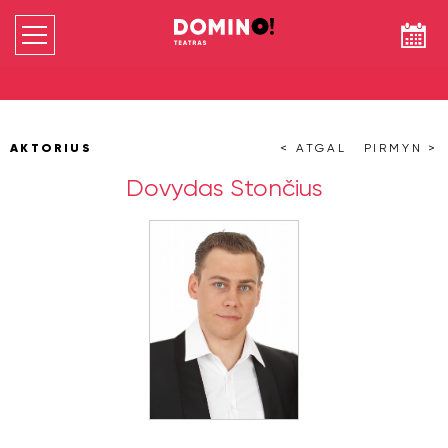
AKTORIUS
< ATGAL
PIRMYN >
Dovydas Stončius