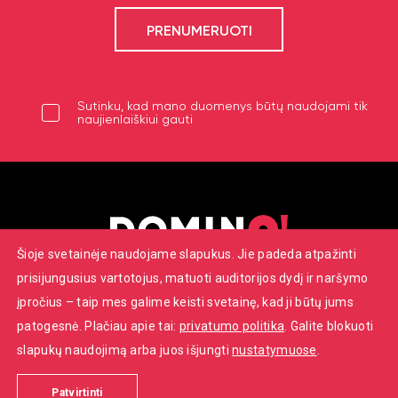
Sutinku, kad mano duomenys būtų naudojami tik
naujienlaiškiui gauti
Šioje svetainėje naudojame slapukus. Jie padeda atpažinti
prisijungusius vartotojus, matuoti auditorijos dydį ir naršymo
Savanorių pr. 7, Vilnius
įpročius – taip mes galime keisti svetainę, kad ji būtų jums
+370 652 22086
patogesnė. Plačiau apie tai:
privatumo politika
. Galite blokuoti
info@dominoteatras.lt
slapukų naudojimą arba juos išjungti
nustatymuose
.
© 2026 ‚‚Domino‘‘ teatras. Visos teisės saugomos.
Touched by
digitouch!
Patvirtinti