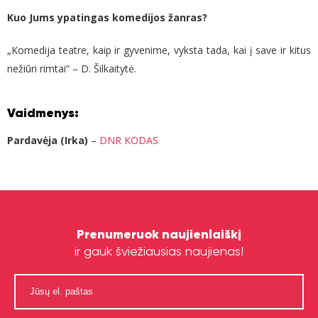
Kuo Jums ypatingas komedijos žanras?
„Komedija teatre, kaip ir gyvenime, vyksta tada, kai į save ir kitus
nežiūri rimtai“ – D. Šilkaitytė.
Vaidmenys:
Pardavėja (Irka)
–
DNR KODAS
Prenumeruok naujienlaiškį
ir gauk šviežiausias naujienas!