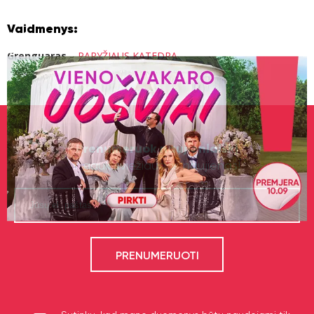
Vaidmenys:
Grenguaras
–
PARYŽIAUS KATEDRA
Prenumeruok naujienlaiškį
ir gauk šviežiausias naujienas!