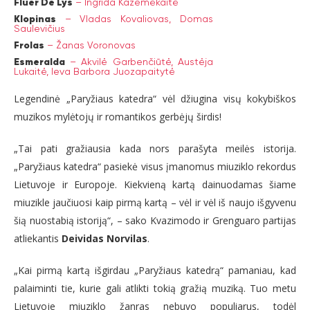
Fluer De Lys
–
Ingrida Kažemėkaitė
Klopinas
–
Vladas Kovaliovas,
Domas
Saulevičius
Frolas
–
Žanas Voronovas
Esmeralda
–
Akvilė Garbenčiūtė,
Austėja
Lukaitė,
Ieva Barbora Juozapaitytė
Legendinė „Paryžiaus katedra“ vėl džiugina visų kokybiškos
muzikos mylėtojų ir romantikos gerbėjų širdis!
„Tai pati gražiausia kada nors parašyta meilės istorija.
„Paryžiaus katedra“ pasiekė visus įmanomus miuziklo rekordus
Lietuvoje ir Europoje. Kiekvieną kartą dainuodamas šiame
miuzikle jaučiuosi kaip pirmą kartą – vėl ir vėl iš naujo išgyvenu
šią nuostabią istoriją“, – sako Kvazimodo ir Grenguaro partijas
atliekantis
Deividas Norvilas
.
„Kai pirmą kartą išgirdau „Paryžiaus katedrą“ pamaniau, kad
palaiminti tie, kurie gali atlikti tokią gražią muziką. Tuo metu
Lietuvoje miuziklo žanras nebuvo populiarus, todėl