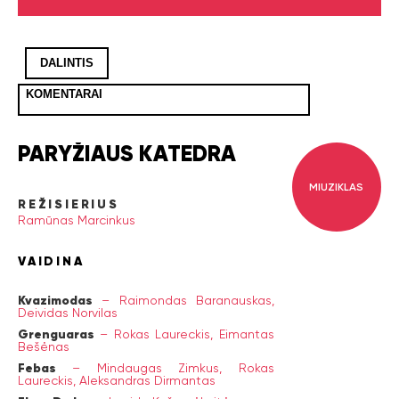
DALINTIS
KOMENTARAI
PARYŽIAUS KATEDRA
MIUZIKLAS
REŽISIERIUS
Ramūnas Marcinkus
VAIDINA
Kvazimodas
–
Raimondas Baranauskas,
Deividas Norvilas
Grenguaras
–
Rokas Laureckis,
Eimantas
Bešėnas
Febas
–
Mindaugas Zimkus,
Rokas
Laureckis,
Aleksandras Dirmantas