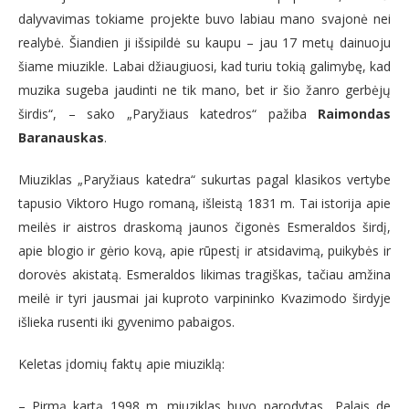
dalyvavimas tokiame projekte buvo labiau mano svajonė nei
realybė. Šiandien ji išsipildė su kaupu – jau 17 metų dainuoju
šiame miuzikle. Labai džiaugiuosi, kad turiu tokią galimybę, kad
muzika sugeba jaudinti ne tik mano, bet ir šio žanro gerbėjų
širdis“, – sako „Paryžiaus katedros“ pažiba
Raimondas
Baranauskas
.
Miuziklas „Paryžiaus katedra“ sukurtas pagal klasikos vertybe
tapusio Viktoro Hugo romaną, išleistą 1831 m. Tai istorija apie
meilės ir aistros draskomą jaunos čigonės Esmeraldos širdį,
apie blogio ir gėrio kovą, apie rūpestį ir atsidavimą, puikybės ir
dorovės akistatą. Esmeraldos likimas tragiškas, tačiau amžina
meilė ir tyri jausmai jai kuproto varpininko Kvazimodo širdyje
išlieka rusenti iki gyvenimo pabaigos.
Keletas įdomių faktų apie miuziklą:
– Pirmą kartą 1998 m. miuziklas buvo parodytas „Palais de