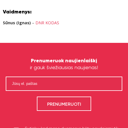
Vaidmenys:
Sūnus (Ignas)
–
DNR KODAS
Prenumeruok naujienlaiškį
ir gauk šviežiausias naujienas!