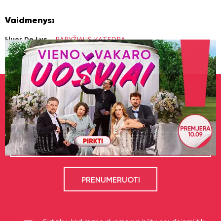
Vaidmenys:
Fluer De Lys
–
PARYŽIAUS KATEDRA
Prenumeruok naujienlaiškį
ir gauk šviežiausias naujienas!