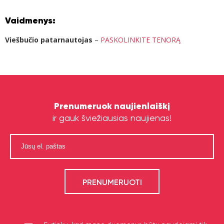
Vaidmenys:
Viešbučio patarnautojas
–
PASKOLINKITE TENORĄ
Prenumeruok naujienlaiškį
ir gauk šviežiausias naujienas!