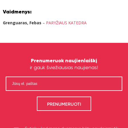
Vaidmenys:
Grenguaras, Febas
–
PARYŽIAUS KATEDRA
Prenumeruok naujienlaiškį
ir gauk šviežiausias naujienas!