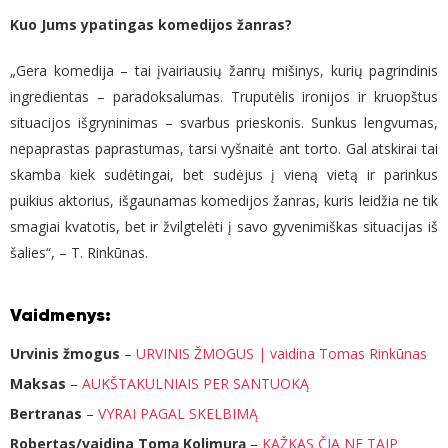
Kuo Jums ypatingas komedijos žanras?
„Gera komedija – tai įvairiausių žanrų mišinys, kurių pagrindinis
ingredientas – paradoksalumas. Truputėlis ironijos ir kruopštus
situacijos išgryninimas – svarbus prieskonis. Sunkus lengvumas,
nepaprastas paprastumas, tarsi vyšnaitė ant torto. Gal atskirai tai
skamba kiek sudėtingai, bet sudėjus į vieną vietą ir parinkus
puikius aktorius, išgaunamas komedijos žanras, kuris leidžia ne tik
smagiai kvatotis, bet ir žvilgtelėti į savo gyvenimiškas situacijas iš
šalies“, – T. Rinkūnas.
Vaidmenys:
Urvinis žmogus
–
URVINIS ŽMOGUS | vaidina Tomas Rinkūnas
Maksas
–
AUKŠTAKULNIAIS PER SANTUOKĄ
Bertranas
–
VYRAI PAGAL SKELBIMĄ
Robertas/vaidina Tomą Kolimurą
–
KAŽKAS ČIA NE TAIP