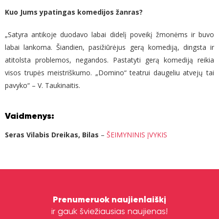
Kuo Jums ypatingas komedijos žanras?
„Satyra antikoje duodavo labai didelį poveikį žmonėms ir buvo
labai lankoma. Šiandien, pasižiūrėjus gerą komediją, dingsta ir
atitolsta problemos, negandos. Pastatyti gerą komediją reikia
visos trupės meistriškumo. „Domino“ teatrui daugeliu atvejų tai
pavyko“ – V. Taukinaitis.
Vaidmenys:
Seras Vilabis Dreikas, Bilas
–
ŠEIMYNINIS ĮVYKIS
Prenumeruok naujienlaiškį
ir gauk šviežiausias naujienas!