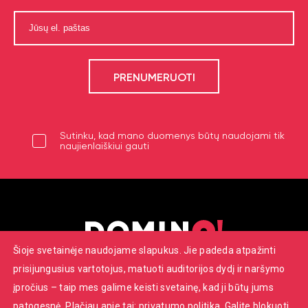
Sutinku, kad mano duomenys būtų naudojami tik
naujienlaiškiui gauti
Šioje svetainėje naudojame slapukus. Jie padeda atpažinti
prisijungusius vartotojus, matuoti auditorijos dydį ir naršymo
Savanorių pr. 7, Vilnius
įpročius – taip mes galime keisti svetainę, kad ji būtų jums
+370 652 22086
patogesnė. Plačiau apie tai:
privatumo politika
. Galite blokuoti