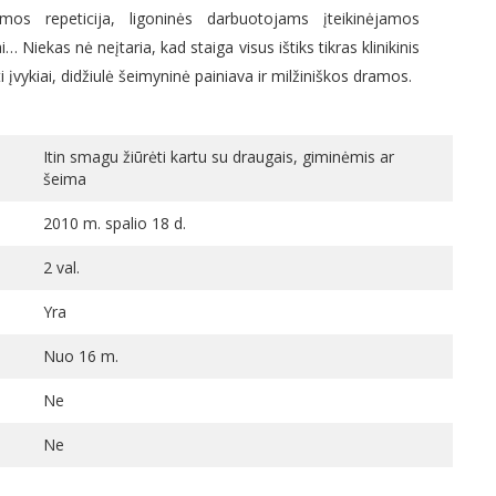
mimos repeticija, ligoninės darbuotojams įteikinėjamos
 Niekas nė neįtaria, kad staiga visus ištiks tikras klinikinis
i įvykiai, didžiulė šeimyninė painiava ir milžiniškos dramos.
Itin smagu žiūrėti kartu su draugais, giminėmis ar
šeima
2010 m. spalio 18 d.
2 val.
Yra
Nuo 16 m.
Ne
Ne