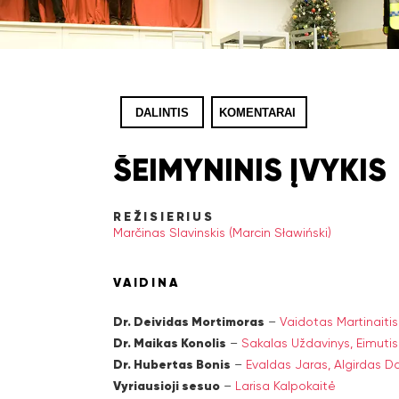
DALINTIS
KOMENTARAI
ŠEIMYNINIS ĮVYKIS
REŽISIERIUS
Marčinas Slavinskis (Marcin Sławiński)
VAIDINA
Dr. Deividas Mortimoras
–
Vaidotas Martinaitis
Dr. Maikas Konolis
–
Sakalas Uždavinys,
Eimuti
Dr. Hubertas Bonis
–
Evaldas Jaras,
Algirdas Da
Vyriausioji sesuo
–
Larisa Kalpokaitė