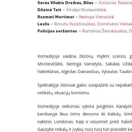
Seras Vilabis Dreikas, Bilas
–
Vytautas Taukinai
Džeinė Teit
–
Vitalija Mockevičiūtė
Rozmari Mortimor
–
Neringa Varnelytė
Leslis
–
Eimutis Kvoščiauskas,
Dominykas Vaitie
Policijos seržantas
–
Ramūnas Šimukauskas,
D
Komedijoje vaidina žiūrovų mylimi scenos gran
Mockevičiūtė, Neringa Varnelytė, Sakalas Užd
Vaitiekūnas, Algirdas Dainavičius, Vytautas Tau
Spektaklyje žiūrovai galės susipažinti su nepakart
netikėtų situacijų komizmu.
Komedijoje veiksmas vyksta Jungtinės Karalyst
kambaryje likus trims dienoms iki Kalėdų. Kri
naktinis Londonas. Kaip ir visuomet prieš Kalėd
Gausybė reikalų ir įvykių: tuoj tuoj turi prasidėt