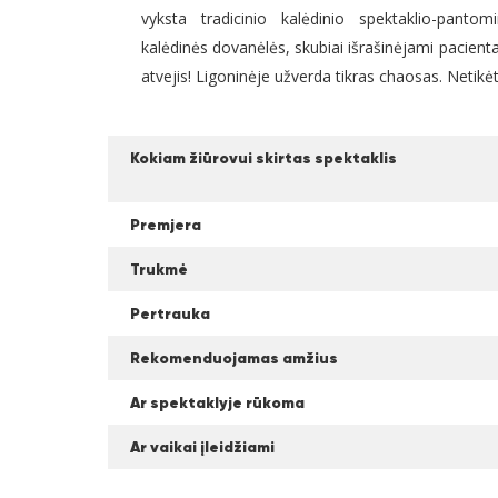
vyksta tradicinio kalėdinio spektaklio-panto
kalėdinės dovanėlės, skubiai išrašinėjami pacientai…
atvejis! Ligoninėje užverda tikras chaosas. Netikėt
Kokiam žiūrovui skirtas spektaklis
Premjera
Trukmė
Pertrauka
Rekomenduojamas amžius
Ar spektaklyje rūkoma
Ar vaikai įleidžiami