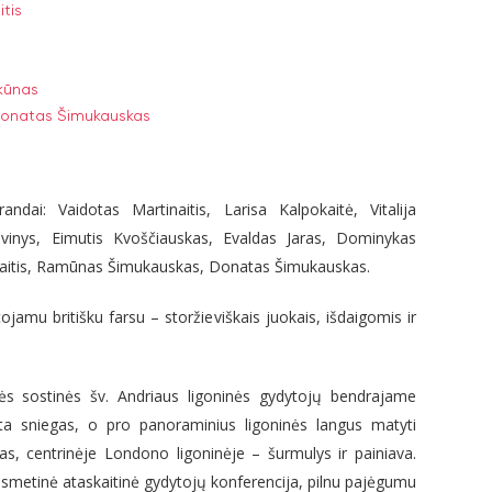
tis
kūnas
onatas Šimukauskas
dai: Vaidotas Martinaitis, Larisa Kalpokaitė, Vitalija
avinys, Eimutis Kvoščiauskas, Evaldas Jaras, Dominykas
kinaitis, Ramūnas Šimukauskas, Donatas Šimukauskas.
ojamu britišku farsu – storžieviškais juokais, išdaigomis ir
ės sostinės šv. Andriaus ligoninės gydytojų bendrajame
nta sniegas, o pro panoraminius ligoninės langus matyti
as, centrinėje Londono ligoninėje – šurmulys ir painiava.
i kasmetinė ataskaitinė gydytojų konferencija, pilnu pajėgumu