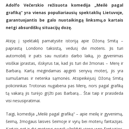
Adolfo Večerskio režisuota komedija „Meilė pagal
grafiką“ yra vienas populiariausių spektaklių Lietuvoje,
garantuojantis be galo nuotaikingą linksmų,o kartais
netgi absurdiškų situacijų dozę.
Atėję į spektaklį pamatysite istoriją apie Džoną Smitą –
paprastą Londono taksistą, vedusį dvi moteris. Jis turi
automobilį ir pats sau nustato darbo laiką, jo gyvenimas
visiškai įprastas, išskyrus tai, kad jis turi dvi žmonas – Merę ir
Barbarą. Kartą mėgindamas apginti senyvą moterį, jis yra
sumušamas ir netenka sąmonės. Atsipeikėjusį Džoną Smitą
policininkas Trotonas nugabena pas Merę, nors pagal grafiką
tą vakarą jis turėjo grįžti pas Barbarą… Štai taip ir prasideda
visi nesusipratimai.
Taigi, komedija „Meilė pagal grafiką“ – apie meilę ir gyvenimą,
šeimą, žmogaus laisves šeimoje ir vyrų bei moterų fantazijas.
Kartais net ir dvi moterys negali užpildyti vieno vyro fantazijos.