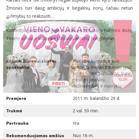
Žmonės turi daug ambicijų ir begalinių norų, tačiau neturi
galimybių to realizuoti…
Komedija garantuoja gerą nuotaiką ir britiškojo humoro dozę.
Teatro scenoje susitinka Lietuvos aktorių žvaigždynas.
Klasikinė komedija apie
Kokiam žiūrovui skirtas
aistringą meilės trikampį ypač
spektaklis
patiks tiems žiūrovams, kurie
pasiilgo jaudulio,
nežinomybės ir nuotykių
2011 m. balandžio 29 d.
Premjera
2 val. 50 min.
Trukmė
Yra
Pertrauka
Nuo 16 m.
Rekomenduojamas amžius