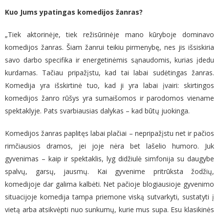
Kuo Jums ypatingas komedijos žanras?
„Tiek aktorinėje, tiek režisūrinėje mano kūryboje dominavo
komedijos žanras. Šiam žanrui teikiu pirmenybę
,
nes jis išsiskiria
savo darbo specifika ir energetinėmis sąnaudomis, kurias įdedu
kurdamas. Tačiau pripažįstu, kad tai labai sudėtingas žanras.
Komedija yra išskirtinė tuo, kad ji yra labai įvairi: skirtingos
komedijos žanro rūšys yra sumaišomos ir parodomos viename
spektaklyje. Pats svarbiausias dalykas – kad būtų juokinga.
Komedijos žanras paplitęs labai plačiai – nepripažįstu net ir pačios
rimčiausios dramos, jei joje nėra bet lašelio humoro. Juk
gyvenimas – kaip ir spektaklis, lyg didžiulė simfonija su daugybe
spalvų, garsų, jausmų. Kai gyvenime pritrūksta žodžių,
komedijoje dar galima kalbėti. Net pačioje blogiausioje gyvenimo
situacijoje komedija tampa priemone viską sutvarkyti, sustatyti į
vietą arba atsikvėpti nuo sunkumų, kurie mus supa. Esu klasikinės