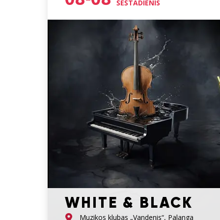
ŠEŠTADIENIS
WHITE & BLACK
Muzikos klubas „Vandenis“, Palanga