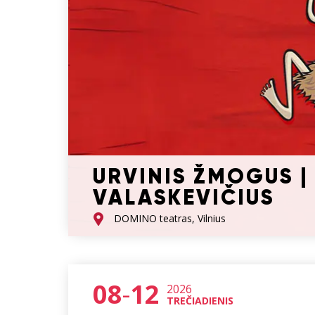
URVINIS ŽMOGUS |
VALASKEVIČIUS
DOMINO teatras, Vilnius
08
-
12
2026
TREČIADIENIS