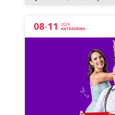
08
-
11
2026
ANTRADIENIS