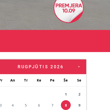
RUGPJŪTIS
2026
>
Pr
An
Tr
Ke
Pe
Še
Se
1
2
3
4
5
6
7
8
9