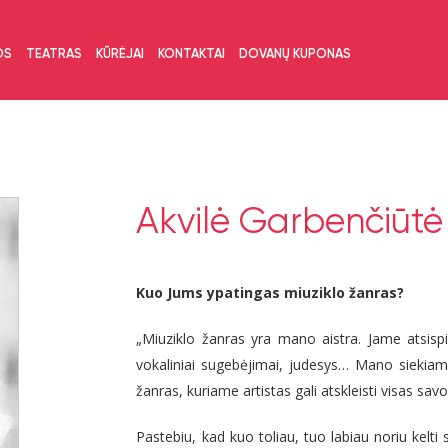
OS
TEATRAS
KŪRĖJAI
KONTAKTAI
DOVANŲ KUPONAS
Akvilė Garbenčiūtė
Kuo Jums ypatingas miuziklo žanras?
„Miuziklo žanras yra mano aistra. Jame atsisp
vokaliniai sugebėjimai, judesys… Mano siekiamybė
žanras, kuriame artistas gali atskleisti visas sav
Pastebiu, kad kuo toliau, tuo labiau noriu kelti s