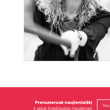
Prenumeruok naujienlaiškį
ir gauk šviežiausias naujienas!