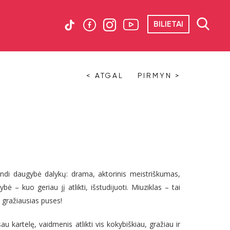
BILIETAI
< ATGAL
PIRMYN >
indi daugybė dalykų: drama, aktorinis meistriškumas,
 – kuo geriau jį atlikti, išstudijuoti. Miuziklas – tai
o gražiausias puses!
au kartelę, vaidmenis atlikti vis kokybiškiau, gražiau ir