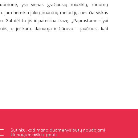
 nuomone, yra vienas gražiausių miuziklų, rodomų
u: jam nereikia jokių įmantrių melodijų, nes čia viskas
u. Gal dėl to jis ir pateisina frazę: „Paprastume slypi
is, o jei kartu dainuoja ir žiūrovo – jaučiuosi, kad
Sutinku, kad mano duomenys būtų naudojami
tik naujienlaiškiui gauti