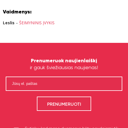
Vaidmenys:
Leslis
–
ŠEIMYNINIS ĮVYKIS
Prenumeruok naujienlaiškį
ir gauk šviežiausias naujienas!