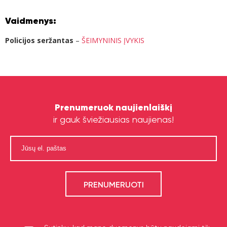
Vaidmenys:
Policijos seržantas
–
ŠEIMYNINIS ĮVYKIS
Prenumeruok naujienlaiškį
ir gauk šviežiausias naujienas!