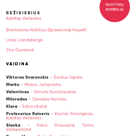
NUOTYKIŲ
KOMEDIJA
REŽISIERIUS
Adolfas Večerskis
Branislavas Nušičius (Бранислав Нушић)
Linas Liandsbergis
Zita Gustienė
VAIDINA
Viktoras Svarovskis
–
Saulius Siparis
Marko
–
Marius Jampolskis
Valentinas
–
Eimutis Kvoščiauskas
Miloradas
–
Deividas Norvilas
Klara
–
Edita Užaitė
Profesorius Raiseris
–
Kostas Smoriginas,
Adolfas Večerskis
Slavka
–
Ineta Stasiulytė,
Toma
Vaškevičiūtė