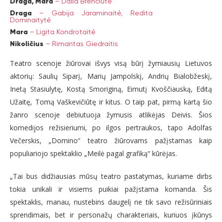
Draga, Mara
–
Dalia Brenciūtė
Draga
–
Gabija Jaraminaitė,
Redita
Dominaitytė
Mara
–
Ligita Kondrotaitė
Nikoličius
–
Rimantas Giedraitis
Teatro scenoje žiūrovai išvys visą būrį žymiausių Lietuvos
aktorių: Saulių Siparį, Marių Jampolskį, Andrių Bialobžeskį,
Inetą Stasiulytę, Kostą Smoriginą, Eimutį Kvoščiauską, Editą
Užaitę, Tomą Vaškevičiūtę ir kitus. O taip pat, pirmą kartą šio
žanro scenoje debiutuoja žymusis atlikėjas Deivis. Šios
komedijos režisieriumi, po ilgos pertraukos, tapo Adolfas
Večerskis, „Domino“ teatro žiūrovams pažįstamas kaip
populiariojo spektaklio „Meilė pagal grafiką“ kūrėjas.
„Tai bus didžiausias mūsų teatro pastatymas, kuriame dirbs
tokia unikali ir visiems puikiai pažįstama komanda. Šis
spektaklis, manau, nustebins daugelį ne tik savo režisūriniais
sprendimais, bet ir personažų charakteriais, kuriuos įkūnys