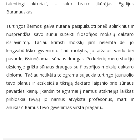
talentingi aktoriai“, – sako teatro įkūrėjas Egidijus
Baranauskas.
Turtingos šeimos galva nutaria pasipuikuoti prieš aplinkinius ir
nusprendžia savo sūnui suteikti filosofijos mokslų daktaro
išsilavinimą. Tačiau krimsti mokslų jam nelemta dėl jo
lengvabūdiško gyvenimo. Tad mokytis, jo atžalos vardu bei
pavarde, išsiunčiamas sūnaus draugas. Po kelerių metų studijų
užsienyje grįžta sūnaus draugas su filosofijos mokslų daktaro
diplomu. Tačiau netikėta telegrama sujaukia turtingo jaunuolio
tėvo planus ir atskleidžia tikrąją daktaro laipsnio prie sūnaus
pavardės kainą. Įkandin telegramai į namus atskriejęs laiškas
pribloškia tėvą.Į jo namus atvyksta profesorius, marti ir
anūkas?! Ramus tėvo gyvenimas virsta pragaru…