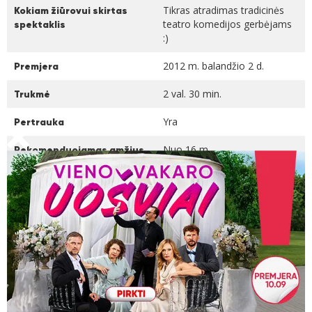
Tikras atradimas tradicinės
Kokiam žiūrovui skirtas
teatro komedijos gerbėjams
spektaklis
:)
2012 m. balandžio 2 d.
Premjera
2 val. 30 min.
Trukmė
Yra
Pertrauka
Nuo 16 m.
Rekomenduojamas amžius
Ne
Ar spektaklyje rūkoma
Ne
Ar vaikai įleidžiami
Video