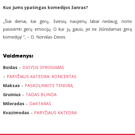
Kuo Jums ypatingas komedijos žanras?
„Šiai dienai, kai gerų, šviesių naujienų labai nedaug, norisi
pasisemti gerų emocijų. O kur jų gausi, jei ne žiūrėdamas gerą
komediją! “, – D. Norvilas-Deivis.
Vaidmenys:
Boidas
–
DIDYSIS SPROGIMAS
–
PARYŽIAUS KATEDRA: KONCERTAS
Maksas
–
PASKOLINKITE TENORĄ
Gruinius
–
TADAS BLINDA
Miloradas
–
DAKTARAS
Kvazimodas
–
PARYŽIAUS KATEDRA