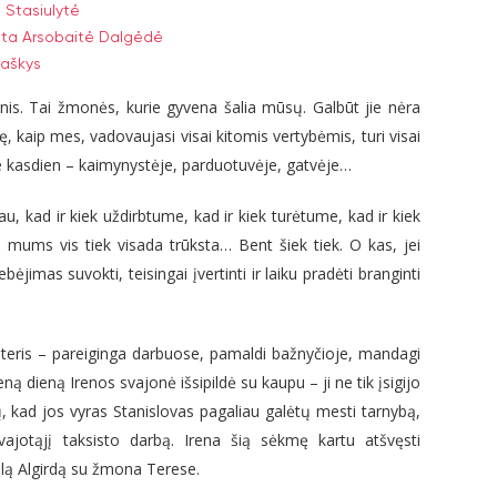
 Stasiulytė
gita Arsobaitė Dalgėdė
raškys
nis. Tai žmonės, kurie gyvena šalia mūsų. Galbūt jie nėra
aitę, kaip mes, vadovaujasi visai kitomis vertybėmis, turi visai
 kasdien – kaimynystėje, parduotuvėje, gatvėje…
iau, kad ir kiek uždirbtume, kad ir kiek turėtume, kad ir kiek
mums vis tiek visada trūksta… Bent šiek tiek. O kas, jei
bėjimas suvokti, teisingai įvertinti ir laiku pradėti branginti
teris – pareiginga darbuose, pamaldi bažnyčioje, mandagi
ieną dieną Irenos svajonė išsipildė su kaupu – ji ne tik įsigijo
igų, kad jos vyras Stanislovas pagaliau galėtų mesti tarnybą,
šsvajotąjį taksisto darbą. Irena šią sėkmę kartu atšvęsti
olą Algirdą su žmona Terese.