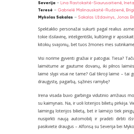
Severija
–
Lina Rastokaitė-Siaurusaitienė,
Ineta
Teresė
–
Gabrielė Malinauskaitė-Rudzienė,
Bri
Mykolas Sakalas
–
Sakalas Uždavinys,
Jonas B
Spektaklio personažai sukurti pagal realius asme
tokie išsilavinę, inteligentiški, kultūringi ir apsisk
kitokių svajonių, bet tuos žmones mes sutinkame
Visi norime gyventi gražiai ir patogiai. Tiesa? Tač
laimėtume ar gautume dovanų, iki pilnos laimės 
laimė slypi visai ne tame? Gal tikroji laimė – tai ge
draugystę, pagarbą, sąžinės ramybę?
Irena visada buvo garbinga vidutinio amžiaus mo
su kaimynais. Na, ir uoli loterijos bilietų pirkėja. V
laimingą loterijos bilietą, bet ir laimėjo tiek pin
nusipirkti naują automobilį ir pradėti dirbti i
pasikvietė draugus – Alfonsą su Severija bei Myk