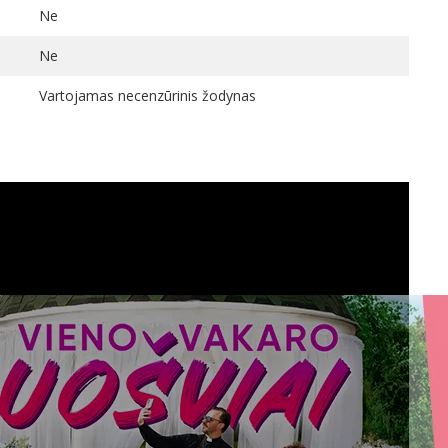
Ne
Ne
Vartojamas necenzūrinis žodynas