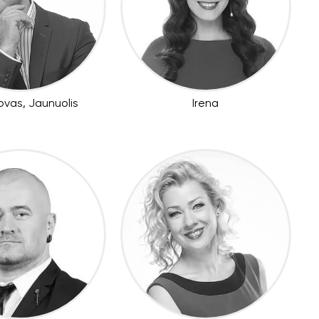
ovas, Jaunuolis
Irena