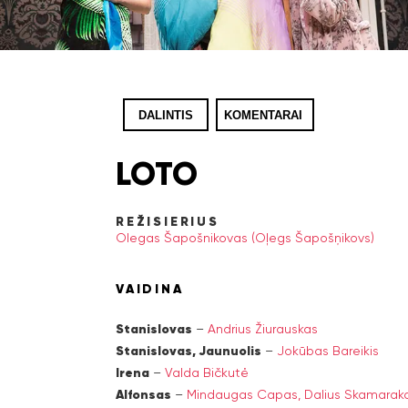
DALINTIS
KOMENTARAI
LOTO
REŽISIERIUS
Olegas Šapošnikovas (Oļegs Šapošņikovs)
VAIDINA
Stanislovas
–
Andrius Žiurauskas
Stanislovas, Jaunuolis
–
Jokūbas Bareikis
Irena
–
Valda Bičkutė
Alfonsas
–
Mindaugas Capas,
Dalius Skamarak