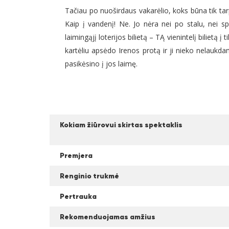
Tačiau po nuoširdaus vakarėlio, koks būna tik tar
Kaip į vandenį! Ne. Jo nėra nei po stalu, nei spi
laimingąjį loterijos bilietą – TĄ vienintelį bilietą 
kartėliu apsėdo Irenos protą ir ji nieko nelaukda
pasikėsino į jos laimę.
Kokiam žiūrovui skirtas spektaklis
Premjera
Renginio trukmė
Pertrauka
Rekomenduojamas amžius