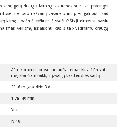
p senų gerų draugų, laimingasis Irenos bilietas… pradingo!
ntose, nei tarp nešvarių vakarėlio indų. Ar gali būti, kad
į tikrą laimę – paėmė kažkuris iš svečių? Šis įtarimas su baisiu
ma imasi veiksmų išsiaiškinti, kas iš taip vadinamų draugų
Aštri komedija provokuojančia tema skirta žiūrovui,
mėgstančiam taiklų ir įžvalgų kasdienybės šaržą
2016 m. gruodžio 3 d.
1 val. 40 min.
Yra
N-18