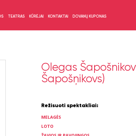
OS
TEATRAS
KŪRĖJAI
KONTAKTAI
DOVANŲ KUPONAS
Olegas Šapošnikov
Šapošņikovs)
Režisuoti spektakliai:
MELAGĖS
LOTO
ŽAVIOS IR PAVOJINGOS