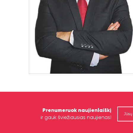
Prenumeruok naujienlaiškį
ir gauk šviežiausias naujienas!