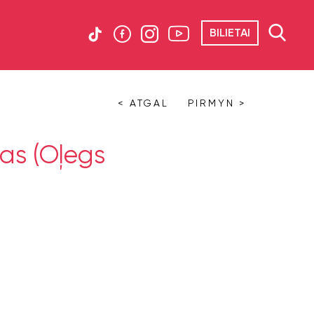
BILIETAI
< ATGAL
PIRMYN >
as (Oļegs