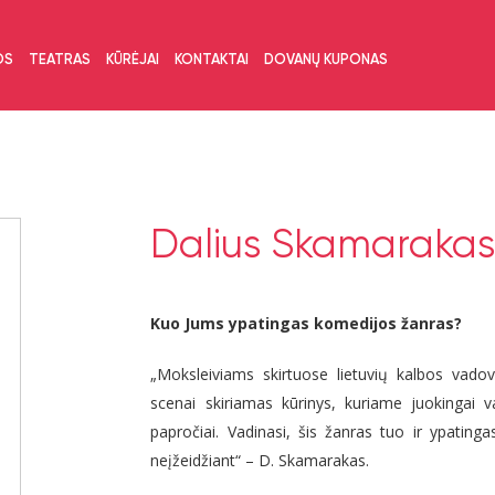
OS
TEATRAS
KŪRĖJAI
KONTAKTAI
DOVANŲ KUPONAS
Dalius Skamaraka
Kuo Jums ypatingas komedijos žanras?
„Moksleiviams skirtuose lietuvių kalbos vadov
scenai skiriamas kūrinys, kuriame juokingai
papročiai. Vadinasi, šis žanras tuo ir ypatinga
neįžeidžiant“ – D. Skamarakas.