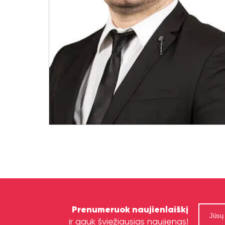
Prenumeruok naujienlaiškį
ir gauk šviežiausias naujienas!