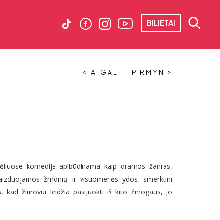
BILIETAI
< ATGAL
PIRMYN >
s
ėliuose
komedija
apibūdinama kaip dramos žanras,
 vaizduojamos žmonių ir visuomenės ydos, smerktini
s, kad žiūrovui leidžia pasijuokti iš kito žmogaus, jo