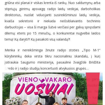
griūna visi planai ir viskas krenta iš rankų. Nuo saldumynų arba
stipriųjų gėrimų apsvaigę radijo laidų vedėjai, darboholikas
direktorius, nuolat vėluojanti susireikšminusi laidų vedėja,
kvaiša sekretorė ir niekada neišsiblaivantis techninis
darbuotojas – visa ši marga šutvė verčiasi per galvą spręsdami
dilemą: eteris po 15 minučių, o konkurentai nugvelbė laidos
temą! Ką daryti?! Ką pasakoti visą valandą?!
Menka ir nereikšminga žinute radijo stoties „Tipo M-1“
kūrybininkų dėka virsta tikru nacionaliniu skandalu, į kurį
įsitraukia Saugumo ministerija, pasaulinė žvaigždė Bridžita
Bordo ir į radijo studiją koncertuoti atvykusios grupės…
Žiūrovai išvys ir specialiai „Radijo ereliams“ skirtą gyvo garso
pasirodymą – populiariausios grupės „Skamp“ muzikinę
interpretaciją, sukurtą pagal Marijono Mikutavičiaus hitu
tapusią dainą „Trys milijonai“. Dainuoja ne tik „Skamp“ – kartu
su jais dainą traukė ir visa „Radijo erelių“ komanda. Muziką ir