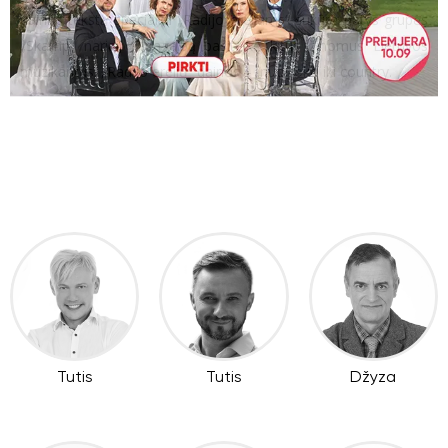
dainos tekstą specialiai „Radijo ereliams“ sukūrė patys grupės
„Skamp“ nariai, į pagalbą pasitelkę kitus žinomus Lietuvos
muzikantus. „Radijo erelių“ dainos – nuo roko iki country.
Tutis
Tutis
Džyza