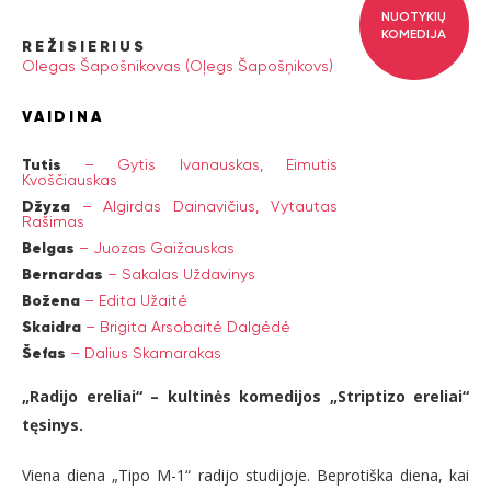
NUOTYKIŲ
KOMEDIJA
REŽISIERIUS
Olegas Šapošnikovas (Oļegs Šapošņikovs)
VAIDINA
Tutis
–
Gytis Ivanauskas,
Eimutis
Kvoščiauskas
Džyza
–
Algirdas Dainavičius,
Vytautas
Rašimas
Belgas
–
Juozas Gaižauskas
Bernardas
–
Sakalas Uždavinys
Božena
–
Edita Užaitė
Skaidra
–
Brigita Arsobaitė Dalgėdė
Šefas
–
Dalius Skamarakas
„Radijo ereliai“ – kultinės komedijos „Striptizo ereliai“
tęsinys.
Viena diena „Tipo M-1“ radijo studijoje. Beprotiška diena, kai