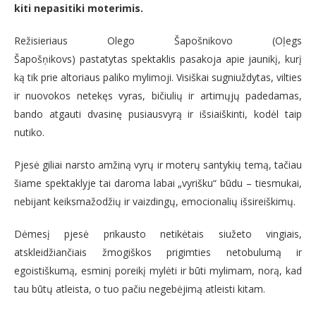
kiti nepasitiki moterimis.
Režisieriaus Olego Šapošnikovo (Oļegs
Šapošņikovs)
pastatytas spektaklis pasakoja apie jaunikį, kurį
ką tik prie altoriaus paliko mylimoji. Visiškai sugniuždytas, vilties
ir nuovokos netekęs vyras, bičiulių ir artimųjų padedamas,
bando atgauti dvasinę pusiausvyrą ir išsiaiškinti, kodėl taip
nutiko.
Pjesė giliai narsto amžiną vyrų ir moterų santykių temą, tačiau
šiame spektaklyje tai daroma labai „vyrišku“ būdu – tiesmukai,
nebijant keiksmažodžių ir vaizdingų, emocionalių išsireiškimų.
Dėmesį pjesė prikausto netikėtais siužeto vingiais,
atskleidžiančiais žmogiškos prigimties netobulumą ir
egoistiškumą, esminį poreikį mylėti ir būti mylimam, norą, kad
tau būtų atleista, o tuo pačiu negebėjimą atleisti kitam.