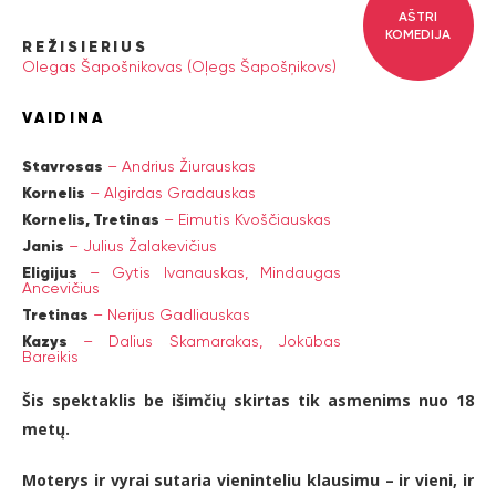
AŠTRI
KOMEDIJA
REŽISIERIUS
Olegas Šapošnikovas (Oļegs Šapošņikovs)
VAIDINA
Stavrosas
–
Andrius Žiurauskas
Kornelis
–
Algirdas Gradauskas
Kornelis, Tretinas
–
Eimutis Kvoščiauskas
Janis
–
Julius Žalakevičius
Eligijus
–
Gytis Ivanauskas,
Mindaugas
Ancevičius
Tretinas
–
Nerijus Gadliauskas
Kazys
–
Dalius Skamarakas,
Jokūbas
Bareikis
Šis spektaklis be išimčių skirtas tik asmenims nuo 18
metų.
Moterys ir vyrai sutaria vieninteliu klausimu – ir vieni, ir