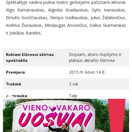
Spektaklyje vaidina puikiai teatro gerbėjams pažįstami aktoriai:
Algis Ramanauskas, Algirdas Gradauskas, Gytis Ivanauskas,
Eimutis Kvoščiauskas, Nerijus Gadliauskas, Julius Žalakevičius,
Andrius Žiurauskas, Mindaugas Ancevičius, Dalius Skamarakas
ir Jokūbas Bareikis.
Drąsiam, atviro mąstymo ir
Kokiam žiūrovui skirtas
plataus akiračio žiūrovui
spektaklis
2015 m. kovo 14 d.
Premjera
2 val.
Trukmė
Taip
Pertrauka
N-18
Rekomenduojamas amžius
Taip
Ar spektaklyje rūkoma
Ne
Ar vaikai įleidžiami