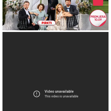
Vartojamas necenzūrinis
Papildoma pastaba
žodynas
Video