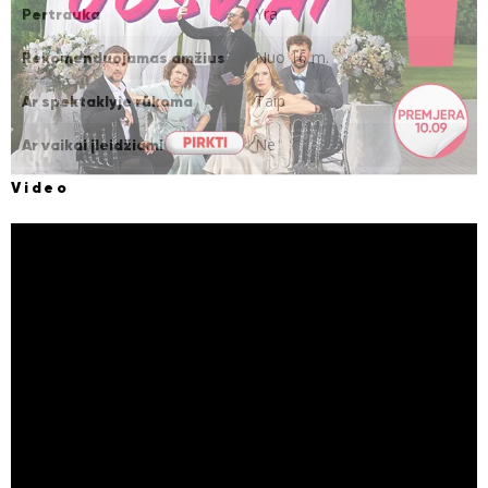
Yra
Pertrauka
Nuo 16 m.
Rekomenduojamas amžius
Taip
Ar spektaklyje rūkoma
Ne
Ar vaikai įleidžiami
Video