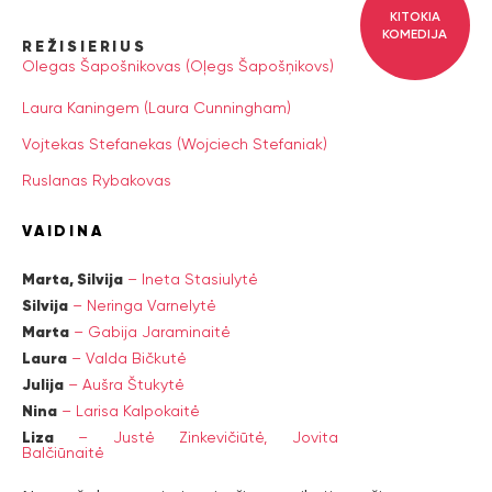
KITOKIA
KOMEDIJA
REŽISIERIUS
Olegas Šapošnikovas (Oļegs Šapošņikovs)
Laura Kaningem (Laura Cunningham)
Vojtekas Stefanekas (Wojciech Stefaniak)
Ruslanas Rybakovas
VAIDINA
Marta, Silvija
–
Ineta Stasiulytė
Silvija
–
Neringa Varnelytė
Marta
–
Gabija Jaraminaitė
Laura
–
Valda Bičkutė
Julija
–
Aušra Štukytė
Nina
–
Larisa Kalpokaitė
Liza
–
Justė Zinkevičiūtė,
Jovita
Balčiūnaitė