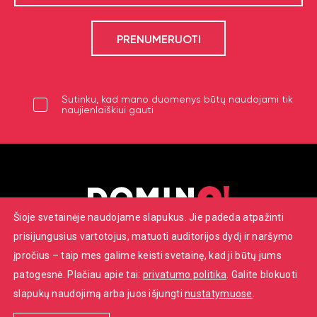
Sutinku, kad mano duomenys būtų naudojami tik
naujienlaiškiui gauti
Šioje svetainėje naudojame slapukus. Jie padeda atpažinti
prisijungusius vartotojus, matuoti auditorijos dydį ir naršymo
Savanorių pr. 7, Vilnius
įpročius – taip mes galime keisti svetainę, kad ji būtų jums
+370 652 22086
patogesnė. Plačiau apie tai:
privatumo politika
. Galite blokuoti
info@dominoteatras.lt
slapukų naudojimą arba juos išjungti
nustatymuose
.
© 2026 ‚‚Domino‘‘ teatras. Visos teisės saugomos.