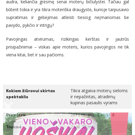
audra, keliančia grėsmę senai moterų bičiulystei. Tačiau gal
būtent tokia ir yra tikra moteriška draugystė, kurioje tarpusavio
supratimas ir gebėjimas atleisti tiesiog neįmanomas be
pavydo, pykčio ir intrigų?
Pavojingas atvirumas, rizikingas kerštas ir jautrūs
prisipažinimai – viskas apie moteris, kurios pavojingos ne tik
viena kitai, bet ir sau pačioms.
Tikra atgaiva moterų sieloms
Kokiam žiūrovui skirtas
ir nepažintas, atradimų
spektaklis
kupinas pasaulis vyrams
2015 m. gruodžio 11 d.
Premjera
2 val. 30 min.
Trukmė