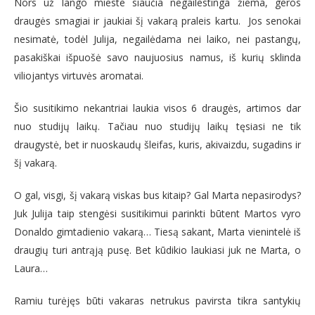
Nors už lango mieste siaučia negailestinga žiema, geros
draugės smagiai ir jaukiai šį vakarą praleis kartu. Jos senokai
nesimatė, todėl Julija, negailėdama nei laiko, nei pastangų,
pasakiškai išpuošė savo naujuosius namus, iš kurių sklinda
viliojantys virtuvės aromatai.
Šio susitikimo nekantriai laukia visos 6 draugės, artimos dar
nuo studijų laikų. Tačiau nuo studijų laikų tęsiasi ne tik
draugystė, bet ir nuoskaudų šleifas, kuris, akivaizdu, sugadins ir
šį vakarą.
O gal, visgi, šį vakarą viskas bus kitaip? Gal Marta nepasirodys?
Juk Julija taip stengėsi susitikimui parinkti būtent Martos vyro
Donaldo gimtadienio vakarą… Tiesą sakant, Marta vienintelė iš
draugių turi antrąją pusę. Bet kūdikio laukiasi juk ne Marta, o
Laura…
Ramiu turėjęs būti vakaras netrukus pavirsta tikra santykių