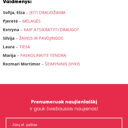
Vaidmenys:
Sofija, Elza
–
ĮEITI DRAUDŽIAMA
Pjeretė
–
MELAGĖS
Kotryna
–
KAIP ATSIKRATYTI DRAUGO?
Silvija
–
ŽAVIOS IR PAVOJINGOS
Laura
–
TIESA
Marija
–
PASKOLINKITE TENORĄ
Rozmari Mortimor
–
ŠEIMYNINIS ĮVYKIS
Prenumeruok naujienlaiškį
ir gauk šviežiausias naujienas!