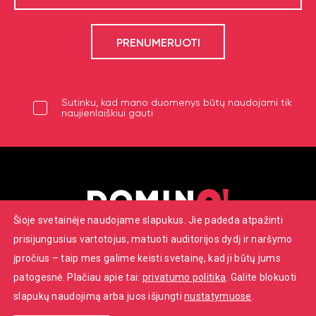
Sutinku, kad mano duomenys būtų naudojami tik
naujienlaiškiui gauti
Šioje svetainėje naudojame slapukus. Jie padeda atpažinti
prisijungusius vartotojus, matuoti auditorijos dydį ir naršymo
Savanorių pr. 7, Vilnius
įpročius – taip mes galime keisti svetainę, kad ji būtų jums
+370 652 22086
patogesnė. Plačiau apie tai:
privatumo politika
. Galite blokuoti
info@dominoteatras.lt
slapukų naudojimą arba juos išjungti
nustatymuose
.
© 2026 ‚‚Domino‘‘ teatras. Visos teisės saugomos.