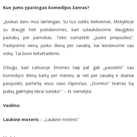
Kuo Jums ypatingas komedijos žanras?
„Juokas daro mus laimingais. Su tuo sutiks kiekvienas. Mokykloje
su drauge tiek juokdavomės, kad sulaukdavome daugybės
pastabų per pamokas. Teko sumažinti „juoko priepuolius“.
Paskyrėme vieną juoko dieną per savaitę, kai leisdavome sau
viską. Tai buvo ketvirtadienis.
Džiugu, kad Lietuvoje žmonės taip pat gali „pasiskirti“ sau
komedijos dieną kartą per mėnesį ar net per savaitę ir skaniai
pasijuokti, pamiršę visus savo rūpesčius. „Domino“ teatras šią
puikią galimybę tikrai suteiks! “ – N. Varnelytė.
Vaidino:
Laukinė moteris
– „Laukinė moteris“